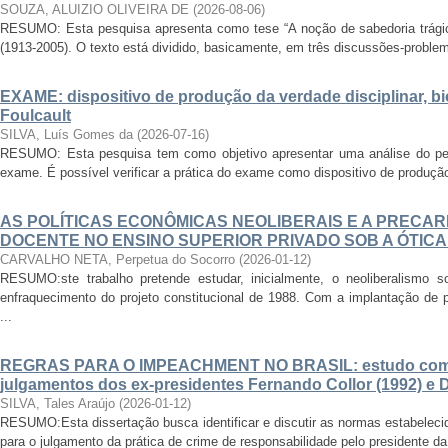
SOUZA, ALUIZIO OLIVEIRA DE
(
2026-08-06
)
RESUMO: Esta pesquisa apresenta como tese “A noção de sabedoria trágica”
(1913-2005). O texto está dividido, basicamente, em três discussões-problema
EXAME: dispositivo de produção da verdade disciplinar, bio
Foulcault
SILVA, Luís Gomes da
(
2026-07-16
)
RESUMO: Esta pesquisa tem como objetivo apresentar uma análise do pe
exame. É possível verificar a prática do exame como dispositivo de produção 
AS POLÍTICAS ECONÔMICAS NEOLIBERAIS E A PRECA
DOCENTE NO ENSINO SUPERIOR PRIVADO SOB A ÓTICA
CARVALHO NETA, Perpetua do Socorro
(
2026-01-12
)
RESUMO:ste trabalho pretende estudar, inicialmente, o neoliberalismo 
enfraquecimento do projeto constitucional de 1988. Com a implantação de po
...
REGRAS PARA O IMPEACHMENT NO BRASIL: estudo compa
julgamentos dos ex-presidentes Fernando Collor (1992) e D
SILVA, Tales Araújo
(
2026-01-12
)
RESUMO:Esta dissertação busca identificar e discutir as normas estabelecid
para o julgamento da prática de crime de responsabilidade pelo presidente da 