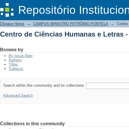
Centro de Ciências Humanas e Letras 
DSpace/Manakin Repository
Repositório Institucio
DSpace Home
→
CAMPUS MINISTRO PETRÔNIO PORTELA
→
Centro
Centro de Ciências Humanas e Letras 
Browse by
By Issue Date
Authors
Titles
Subjects
Search within this community and its collections:
Advanced Search
Collections in this community