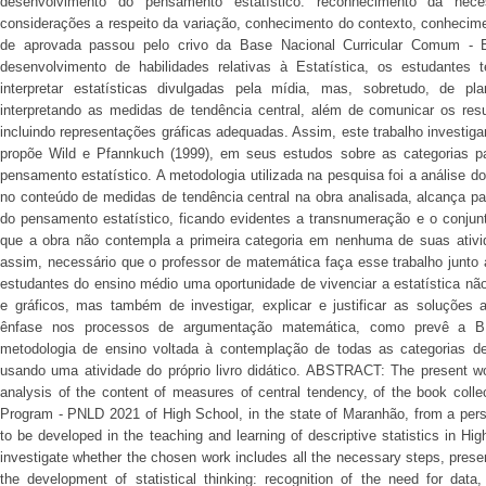
desenvolvimento do pensamento estatístico: reconhecimento da nece
considerações a respeito da variação, conhecimento do contexto, conhecimen
de aprovada passou pelo crivo da Base Nacional Curricular Comum 
desenvolvimento de habilidades relativas à Estatística, os estudantes
interpretar estatísticas divulgadas pela mídia, mas, sobretudo, de pl
interpretando as medidas de tendência central, além de comunicar os resul
incluindo representações gráficas adequadas. Assim, este trabalho investi
propõe Wild e Pfannkuch (1999), em seus estudos sobre as categorias p
pensamento estatístico. A metodologia utilizada na pesquisa foi a análise 
no conteúdo de medidas de tendência central na obra analisada, alcança pa
do pensamento estatístico, ficando evidentes a transnumeração e o conjunto
que a obra não contempla a primeira categoria em nenhuma de suas ativi
assim, necessário que o professor de matemática faça esse trabalho junto 
estudantes do ensino médio uma oportunidade de vivenciar a estatística nã
e gráficos, mas também de investigar, explicar e justificar as soluções
ênfase nos processos de argumentação matemática, como prevê a B
metodologia de ensino voltada à contemplação de todas as categorias d
usando uma atividade do próprio livro didático. ABSTRACT: The present wo
analysis of the content of measures of central tendency, of the book colle
Program - PNLD 2021 of High School, in the state of Maranhão, from a persp
to be developed in the teaching and learning of descriptive statistics in Hig
investigate whether the chosen work includes all the necessary steps, pres
the development of statistical thinking: recognition of the need for data