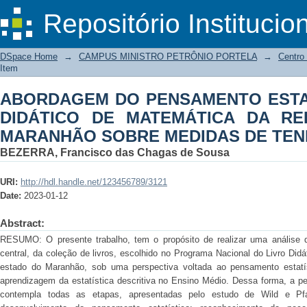
ABORDAGEM DO PENSAMENTO ES
DSpace/Manakin Repository
Repositório Institucio
MATEMÁTICA DA REDE ESTADUA
TENDÊNCIA CENTRAL
DSpace Home
→
CAMPUS MINISTRO PETRÔNIO PORTELA
→
Centro
Item
ABORDAGEM DO PENSAMENTO ESTAT
DIDÁTICO DE MATEMÁTICA DA R
MARANHÃO SOBRE MEDIDAS DE TEN
BEZERRA, Francisco das Chagas de Sousa
URI:
http://hdl.handle.net/123456789/3121
Date:
2023-01-12
Abstract:
RESUMO: O presente trabalho, tem o propósito de realizar uma análise 
central, da coleção de livros, escolhido no Programa Nacional do Livro Di
estado do Maranhão, sob uma perspectiva voltada ao pensamento estatís
aprendizagem da estatística descritiva no Ensino Médio. Dessa forma, a pe
contempla todas as etapas, apresentadas pelo estudo de Wild e Pfa