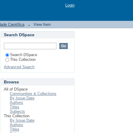
GRADO DO FOGO EM
Login
dade Científica
→
View Item
Search DSpace
Search DSpace
This Collection
Advanced Search
Browse
All of DSpace
Communities & Collections
By Issue Date
Authors
Titles
Subjects
This Collection
By Issue Date
Authors
Titles