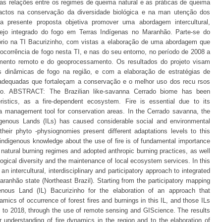
as relações entre os regimes de queima natural e as práticas de queima
ctos na conservação da diversidade biológica e na man utenção dos
a presente proposta objetiva promover uma abordagem intercultural,
manejo integrado do fogo em Terras Indígenas no Maranhão. Parte-se do
tório na TI Bacurizinho, com vistas a elaboração de uma abordagem que
corrência de fogo nesta TI, e nas do seu entorno, no período de 2008 a
amento remoto e do geoprocessamento. Os resultados do projeto visam
s dinâmicas de fogo na região, e com a elaboração de estratégias de
dequadas que fortaleçam a conservação e o melhor uso dos recu rsos
do. ABSTRACT: The Brazilian like-savanna Cerrado biome has been
eristics, as a fire-dependent ecosystem. Fire is essential due to its
s a management tool for conservation areas. In the Cerrado savanna, the
ndigenous Lands (ILs) has caused considerable social and environmental
heir phyto -physiognomies present different adaptations levels to this
 indigenous knowledge about the use of fire is of fundamental importance
 natural burning regimes and adopted anthropic burning practices, as well
logical diversity and the maintenance of local ecosystem services. In this
n intercultural, interdisciplinary and participatory approach to integrated
anhão state (Northeast Brazil). Starting from the participatory mapping
genous Land (IL) Bacurizinho for the elaboration of an approach that
mics of occurrence of forest fires and burnings in this IL, and those ILs
08 to 2018, through the use of remote sensing and GIScience. The results
er understanding of fire dynamics in the region and to the elaboration of