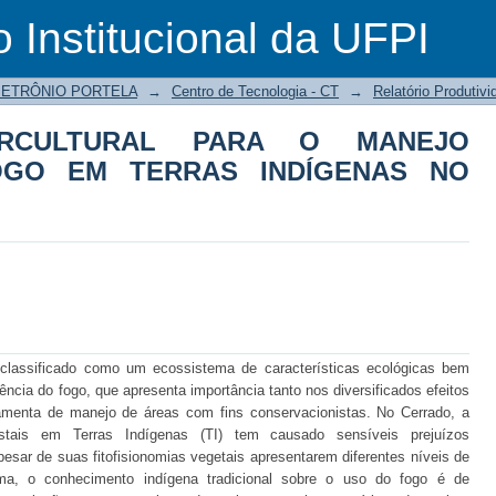
CULTURAL PARA O MANEJO INTE
o Institucional da UFPI
 NO MARANHÃO
PETRÔNIO PORTELA
→
Centro de Tecnologia - CT
→
Relatório Produtivi
ERCULTURAL PARA O MANEJO
OGO EM TERRAS INDÍGENAS NO
classificado como um ecossistema de características ecológicas bem
cia do fogo, que apresenta importância tanto nos diversificados efeitos
amenta de manejo de áreas com fins conservacionistas. No Cerrado, a
restais em Terras Indígenas (TI) tem causado sensíveis prejuízos
esar de suas fitofisionomias vegetais apresentarem diferentes níveis de
a, o conhecimento indígena tradicional sobre o uso do fogo é de