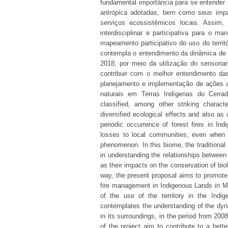
fundamental importância para se entender 
antrópica adotadas, bem como seus impa
serviços ecossistêmicos locais. Assim, 
interdisciplinar e participativa para o 
mapeamento participativo do uso do terri
contempla o entendimento da dinâmica de o
2018, por meio da utilização do sensori
contribuir com o melhor entendimento da
planejamento e implementação de ações a
naturais em Terras Indígenas do Cerra
classified, among other striking charact
diversified ecological effects and also a
periodic occurrence of forest fires in I
losses to local communities, even when t
phenomenon. In this biome, the traditional
in understanding the relationships between
as their impacts on the conservation of bio
way, the present proposal aims to promote a
fire management in Indigenous Lands in Mar
of the use of the territory in the Indi
contemplates the understanding of the dyna
in its surroundings, in the period from 20
of the project aim to contribute to a bett