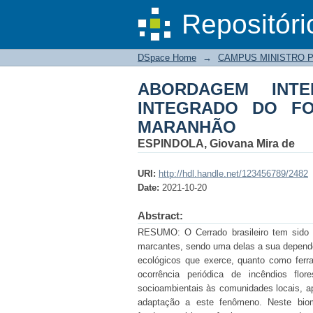
ABORDAGEM INTER
DSpace/Manakin Repository
Repositóri
TERRAS INDÍGENAS
DSpace Home
→
CAMPUS MINISTRO 
ABORDAGEM INT
INTEGRADO DO F
MARANHÃO
ESPINDOLA, Giovana Mira de
URI:
http://hdl.handle.net/123456789/2482
Date:
2021-10-20
Abstract:
RESUMO: O Cerrado brasileiro tem sido 
marcantes, sendo uma delas a sua dependên
ecológicos que exerce, quanto como ferr
ocorrência periódica de incêndios flo
socioambientais às comunidades locais, ap
adaptação a este fenômeno. Neste biom